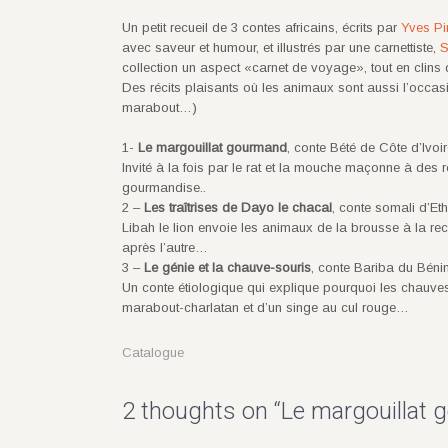
Un petit recueil de 3 contes africains, écrits par
Yves Pin
avec saveur et humour, et illustrés par une carnettiste,
S
collection un aspect «carnet de voyage», tout en clins 
Des récits plaisants où les animaux sont aussi l’occasio
marabout…)
1-
Le margouillat gourmand
, conte Bété de Côte d’Ivoi
Invité à la fois par le rat et la mouche maçonne à des r
gourmandise..
2 –
Les traîtrises de Dayo le chacal
, conte somali d’Eth
Libah le lion envoie les animaux de la brousse à la rec
après l’autre…
3 –
Le génie et la chauve-souris
, conte Bariba du Béni
Un conte étiologique qui explique pourquoi les chauves-
marabout-charlatan et d’un singe au cul rouge…
Catalogue
2 thoughts on “
Le margouillat