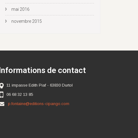
mai 2016
novembre 2015
Informations de contact
11 impasse Edith Piaf - 63830 Durtol
06 68 32 13 85
p.fontaine@editions-cipango.com