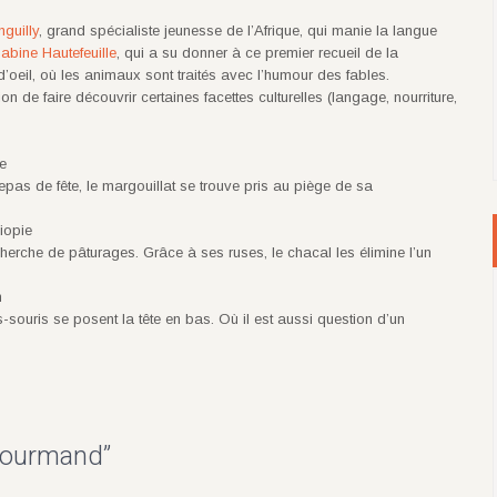
guilly
, grand spécialiste jeunesse de l’Afrique, qui manie la langue
abine Hautefeuille
, qui a su donner à ce premier recueil de la
d’oeil, où les animaux sont traités avec l’humour des fables.
n de faire découvrir certaines facettes culturelles (langage, nourriture,
re
epas de fête, le margouillat se trouve pris au piège de sa
iopie
herche de pâturages. Grâce à ses ruses, le chacal les élimine l’un
n
souris se posent la tête en bas. Où il est aussi question d’un
 gourmand
”