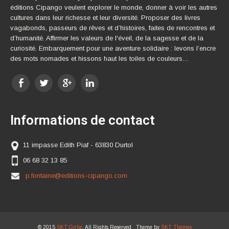
éditions Cipango veulent explorer le monde, donner à voir les autres
cultures dans leur richesse et leur diversité. Proposer des livres
vagabonds, passeurs de rêves et d’histoires, faites de rencontres et
d’humanité. Affirmer les valeurs de l'éveil, de la sagesse et de la
curiosité. Embarquement pour une aventure solidaire : levons l’encre
des mots nomades et hissons haut les toiles de couleurs…
Informations de contact
11 impasse Edith Piaf - 63830 Durtol
06 68 32 13 85
p.fontaine@editions-cipango.com
© 2015
SKT Girlie
. All Rights Reserved Theme by
SKT Themes