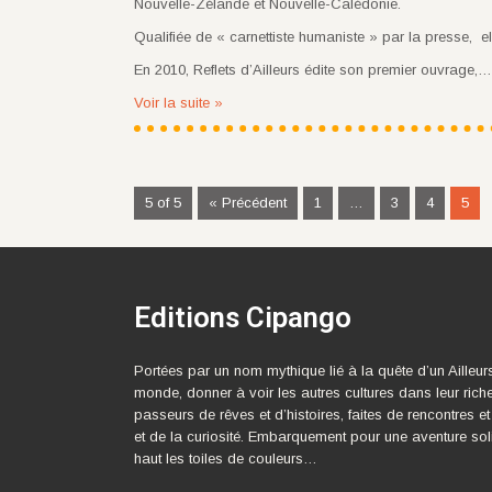
Nouvelle-Zélande et Nouvelle-Calédonie.
Qualifiée de « carnettiste humaniste » par la presse, e
En 2010, Reflets d’Ailleurs édite son premier ouvrage,…
Voir la suite »
5 of 5
« Précédent
1
…
3
4
5
Editions Cipango
Portées par un nom mythique lié à la quête d’un Ailleur
monde, donner à voir les autres cultures dans leur rich
passeurs de rêves et d’histoires, faites de rencontres et
et de la curiosité. Embarquement pour une aventure sol
haut les toiles de couleurs…