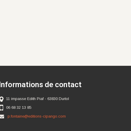
Informations de contact
11 impasse Edith Piaf - 63830 Durtol
06 68 32 13 85
p.fontaine@editions-cipango.com