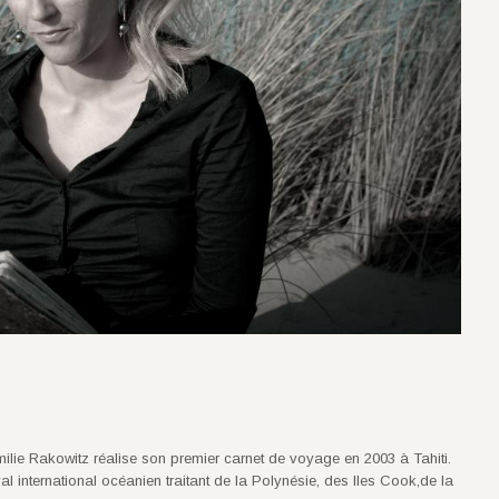
ilie Rakowitz réalise son premier carnet de voyage en 2003 à Tahiti.
val international océanien traitant de la Polynésie, des Iles Cook,de la