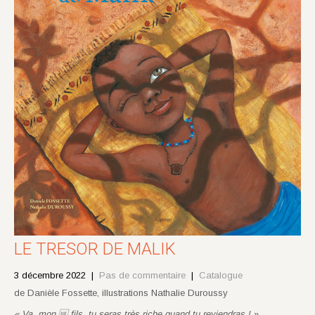
LE TRESOR DE MALIK
3 décembre 2022
|
Pas de commentaire
|
Catalogue
de Danièle Fossette, illustrations Nathalie Duroussy
« Va, mon  fils, tu seras très riche quand tu reviendras ! »