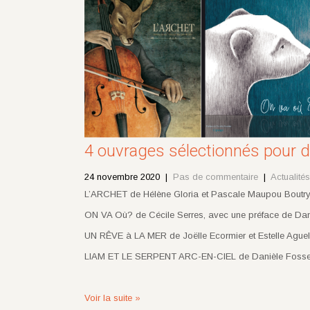
4 ouvrages sélectionnés pour de
24 novembre 2020
|
Pas de commentaire
|
Actualités
L’ARCHET de Hélène Gloria et Pascale Maupou Boutr
ON VA Où? de Cécile Serres, avec une préface de Dani
UN RÊVE à LA MER de Joëlle Ecormier et Estelle Ague
LIAM ET LE SERPENT ARC-EN-CIEL de Danièle Fossett
Voir la suite »