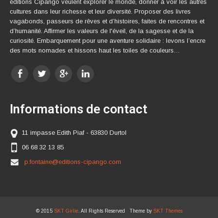
éditions Cipango veulent explorer le monde, donner à voir les autres
cultures dans leur richesse et leur diversité. Proposer des livres
vagabonds, passeurs de rêves et d’histoires, faites de rencontres et
d’humanité. Affirmer les valeurs de l'éveil, de la sagesse et de la
curiosité. Embarquement pour une aventure solidaire : levons l’encre
des mots nomades et hissons haut les toiles de couleurs…
Informations de contact
11 impasse Edith Piaf - 63830 Durtol
06 68 32 13 85
p.fontaine@editions-cipango.com
© 2015
SKT Girlie
. All Rights Reserved Theme by
SKT Themes